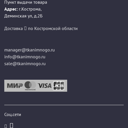
Пункт выдачи товара
Адрес:
г.Кострома
,
Деминская ул, д.2Б
Доставка
по Костромской области
manager@tkanimnogo.ru
info@tkanimnogo.ru
sale@tkanimnogo.ru
Соц.сети