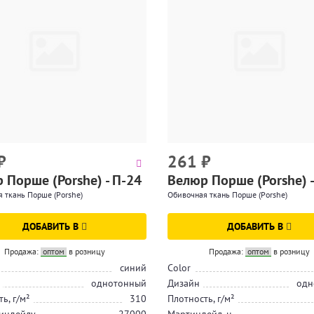
₽
261
₽
 Порше (Porshe) - П-24
Велюр Порше (Porshe) -
 ткань Порше (Porshe)
Обивочная ткань Порше (Porshe)
ДОБАВИТЬ В
ДОБАВИТЬ В
Продажа:
оптом
в розницу
Продажа:
оптом
в розницу
синий
Color
однотонный
Дизайн
одн
ь, г/м²
310
Плотность, г/м²