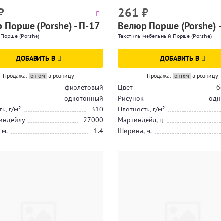
₽
261
₽
 Порше (Porshe) - П-17
Велюр Порше (Porshe) -
Порше (Porshe)
Текстиль мебельный Порше (Porshe)
ДОБАВИТЬ В
ДОБАВИТЬ В
Продажа:
оптом
в розницу
Продажа:
оптом
в розницу
фиолетовый
Цвет
б
однотонный
Рисунок
одн
ь, г/м²
310
Плотность, г/м²
индейлу
27000
Мартиндейл, ц
 м.
1.4
Ширина, м.