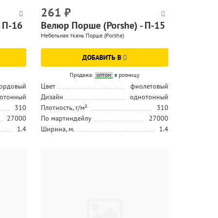
261
₽
 П-16
Велюр Порше (Porshe) - П-15
Мебельная ткань Порше (Porshe)
ДОБАВИТЬ В
Продажа:
оптом
в розницу
ордовый
Цвет
фиолетовый
отонный
Дизайн
однотонный
310
Плотность, г/м²
310
27000
По мартиндейлу
27000
1.4
Ширина, м.
1.4