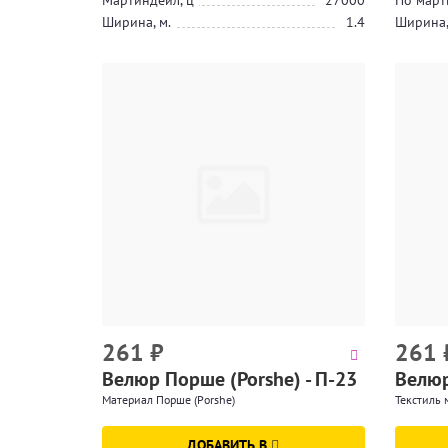
Мартиндейл, ц
27000
По март
Ширина, м.
1.4
Ширина,
261
₽
261
Велюр Порше (Porshe) - П-23
Велюр
Материал Порше (Porshe)
Текстиль 
ДОБАВИТЬ В