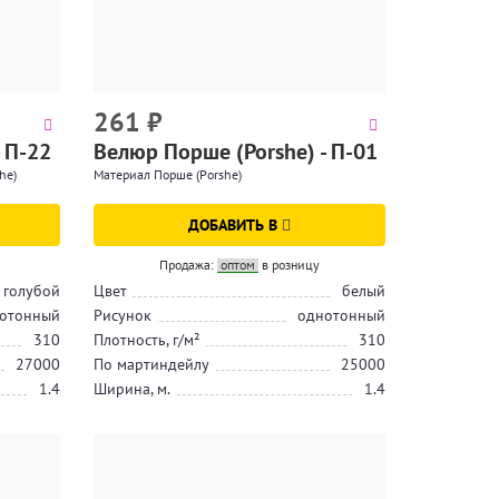
261
₽
 П-22
Велюр Порше (Porshe) - П-01
he)
Материал Порше (Porshe)
ДОБАВИТЬ В
Продажа:
оптом
в розницу
голубой
Цвет
белый
отонный
Рисунок
однотонный
310
Плотность, г/м²
310
27000
По мартиндейлу
25000
1.4
Ширина, м.
1.4