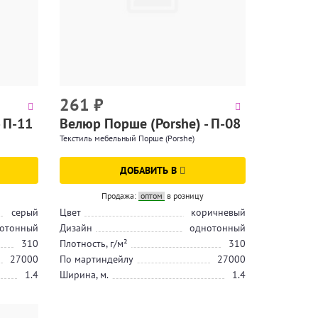
261
₽
 П-11
Велюр Порше (Porshe) - П-08
Текстиль мебельный Порше (Porshe)
ДОБАВИТЬ В
Продажа:
оптом
в розницу
серый
Цвет
коричневый
отонный
Дизайн
однотонный
310
Плотность, г/м²
310
27000
По мартиндейлу
27000
1.4
Ширина, м.
1.4