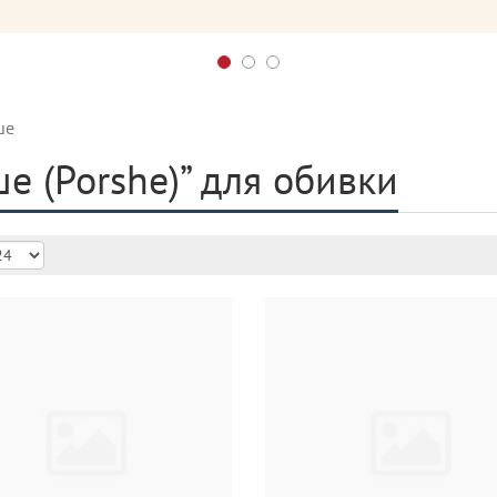
ше
е (Porshe)” для обивки