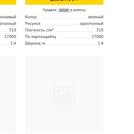
Продажа:
оптом
в розницу
ичневый
Колор
зеленый
отонный
Рисунок
однотонный
310
Плотность, г/м²
310
27000
По мартиндейлу
27000
1.4
Ширина, м.
1.4