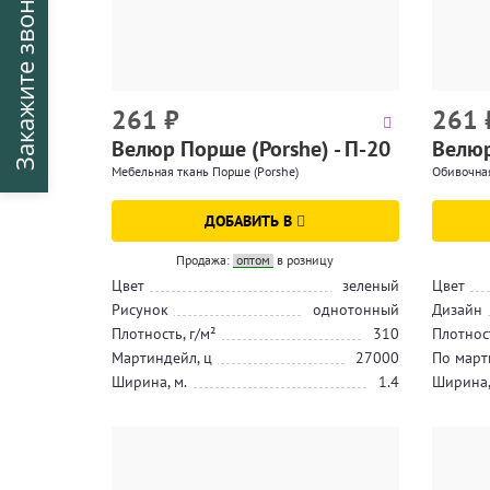
Закажите звонок
261
₽
261
Велюр Порше (Porshe) - П-20
Велюр
Мебельная ткань Порше (Porshe)
Обивочная
ДОБАВИТЬ В
Продажа:
оптом
в розницу
Цвет
зеленый
Цвет
Рисунок
однотонный
Дизайн
Плотность, г/м²
310
Плотност
Мартиндейл, ц
27000
По март
Ширина, м.
1.4
Ширина,