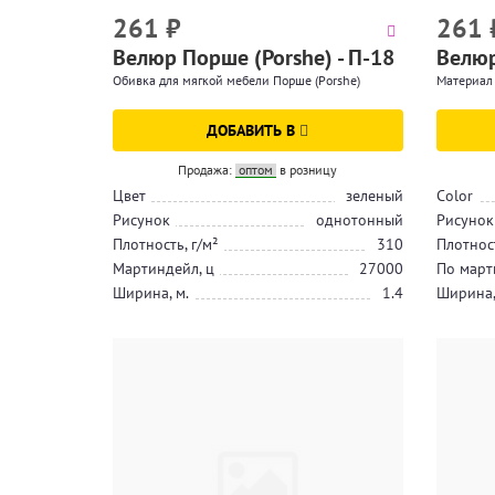
261
₽
261
Велюр Порше (Porshe) - П-18
Велюр
Обивка для мягкой мебели Порше (Porshe)
Материал 
ДОБАВИТЬ В
Продажа:
оптом
в розницу
Цвет
зеленый
Color
Рисунок
однотонный
Рисунок
Плотность, г/м²
310
Плотност
Мартиндейл, ц
27000
По март
Ширина, м.
1.4
Ширина,