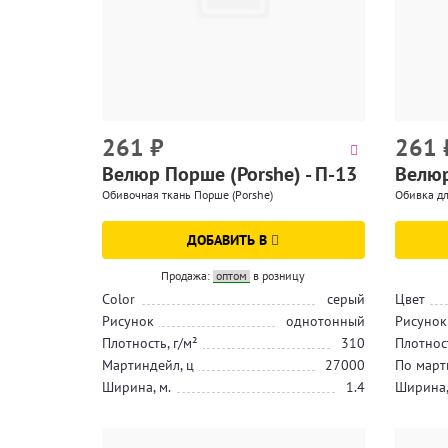
261
₽
261
Велюр Порше (Porshe) - П-13
Велюр
Обивочная ткань Порше (Porshe)
Обивка дл
ДОБАВИТЬ В
Продажа:
оптом
в розницу
Color
серый
Цвет
Рисунок
однотонный
Рисунок
Плотность, г/м²
310
Плотност
Мартиндейл, ц
27000
По март
Ширина, м.
1.4
Ширина,