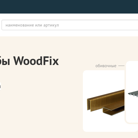
бы WoodFix
м