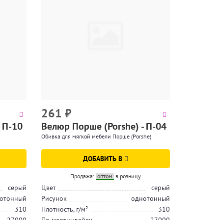
261
₽
 П-10
Велюр Порше (Porshe) - П-04
Обивка для мягкой мебели Порше (Porshe)
ДОБАВИТЬ В
Продажа:
оптом
в розницу
серый
Цвет
серый
отонный
Рисунок
однотонный
310
Плотность, г/м²
310