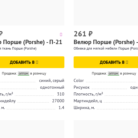
₽
261
₽
 Порше (Porshe) - П-21
Велюр Порше (Porshe) -
 ткань Порше (Porshe)
Обивка для мягкой мебели Порше (Pors
ДОБАВИТЬ В
ДОБАВИТЬ В
Продажа:
оптом
в розницу
Продажа:
оптом
в розницу
синий, серый
Color
однотонный
Рисунок
одн
ь, г/м²
310
Плотность, г/м²
индейлу
27000
Мартиндейл, ц
 м.
1.4
Ширина, м.