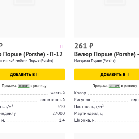
₽
261
₽
 Порше (Porshe) - П-12
Велюр Порше (Porshe) -
я мягкой мебели Порше (Porshe)
Материал Порше (Porshe)
ДОБАВИТЬ В
ДОБАВИТЬ В
Продажа:
оптом
в розницу
Продажа:
оптом
в розницу
желтый
Колор
однотонный
Рисунок
одн
ь, г/м²
310
Плотность, г/м²
индейлу
27000
Мартиндейл, ц
 м.
1.4
Ширина, м.