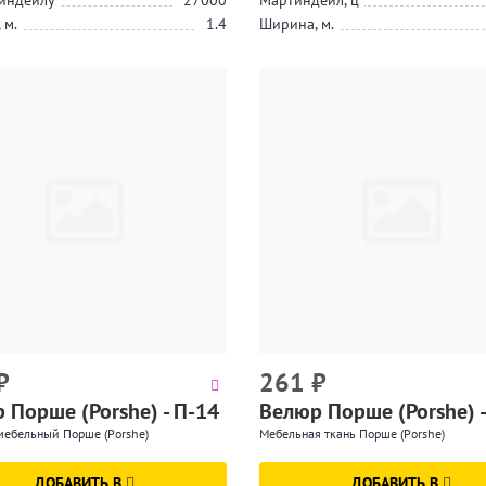
индейлу
27000
Мартиндейл, ц
 м.
1.4
Ширина, м.
₽
261
₽
 Порше (Porshe) - П-14
Велюр Порше (Porshe) -
мебельный Порше (Porshe)
Мебельная ткань Порше (Porshe)
ДОБАВИТЬ В
ДОБАВИТЬ В