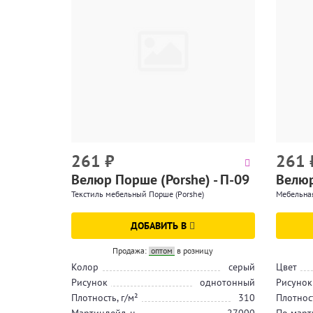
261
₽
261
Велюр Порше (Porshe) - П-09
Велюр
Текстиль мебельный Порше (Porshe)
Мебельная
ДОБАВИТЬ В
Продажа:
оптом
в розницу
Колор
серый
Цвет
Рисунок
однотонный
Рисунок
Плотность, г/м²
310
Плотност