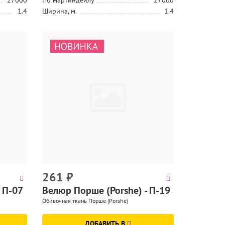
27000
По мартиндейлу
27000
1.4
Ширина, м.
1.4
261
₽
 П-07
Велюр Порше (Porshe) - П-19
Обивочная ткань Порше (Porshe)
ДОБАВИТЬ В